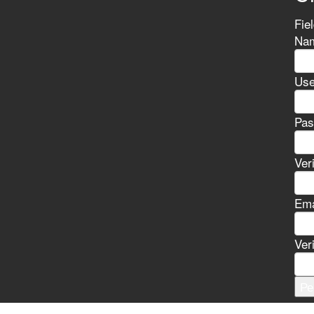
Fie
Nam
Use
Pas
Ver
Ema
Ver
Ре