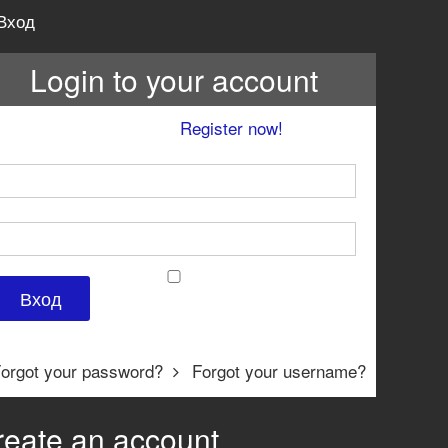
Вход
Login to your account
't have an account yet?
Register now!
Username *
Password *
Remember Me
orgot your password?
Forgot your username?
reate an account