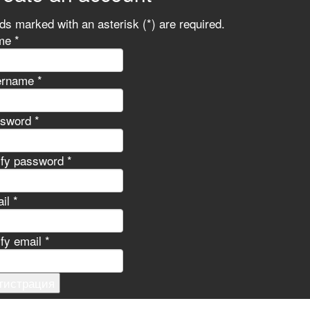
lds marked with an asterisk (*) are required.
e *
rname *
sword *
ify password *
il *
ify email *
гистрация