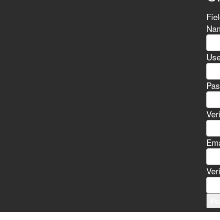
Fie
Nam
Use
Pas
Ver
Ema
Ver
Ре