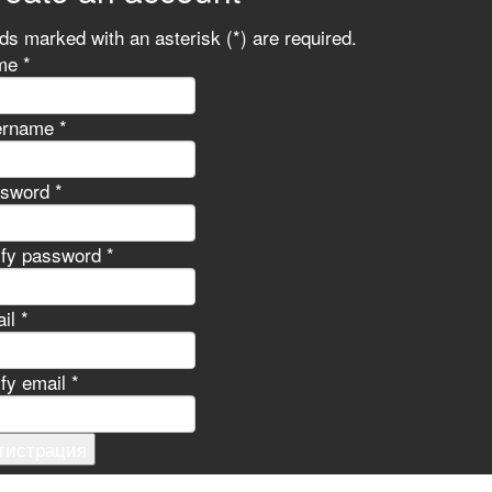
lds marked with an asterisk (*) are required.
e *
rname *
sword *
ify password *
il *
ify email *
гистрация