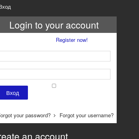
Вход
Login to your account
't have an account yet?
Register now!
Username *
Password *
Remember Me
orgot your password?
Forgot your username?
reate an account