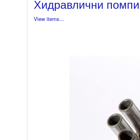
Хидравлични помпи 
View items...